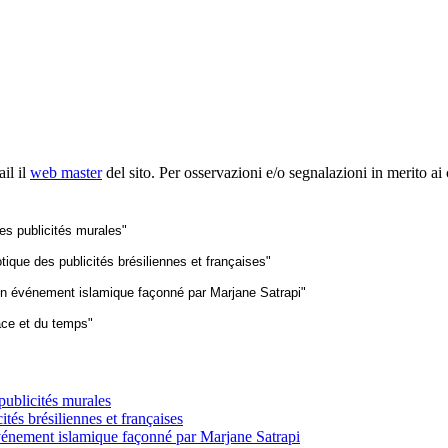
il il
web master
del sito. Per osservazioni e/o segnalazioni in merito ai
es publicités murales"
ique des publicités brésiliennes et françaises"
 un événement islamique façonné par Marjane Satrapi"
ace et du temps"
publicités murales
tés brésiliennes et françaises
 événement islamique façonné par Marjane Satrapi