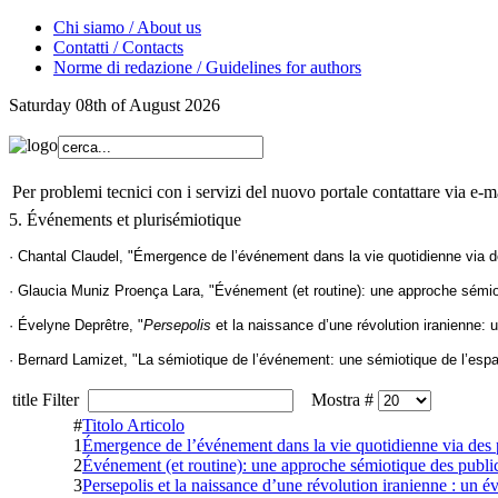
Chi siamo / About us
Contatti / Contacts
Norme di redazione / Guidelines for authors
Saturday 08th of August 2026
Per problemi tecnici con i servizi del nuovo portale contattare via e-ma
5. Événements et plurisémiotique
· Chantal Claudel, "Émergence de l’événement dans la vie quotidienne via d
· Glaucia Muniz Proença Lara, "Événement (et routine): une approche sémiot
· Évelyne Deprêtre, "
Persepolis
et la naissance d’une révolution iranienne:
· Bernard Lamizet, "La sémiotique de l’événement: une sémiotique de l’esp
title Filter
Mostra #
#
Titolo Articolo
1
Émergence de l’événement dans la vie quotidienne via des 
2
Événement (et routine): une approche sémiotique des publici
3
Persepolis et la naissance d’une révolution iranienne : un