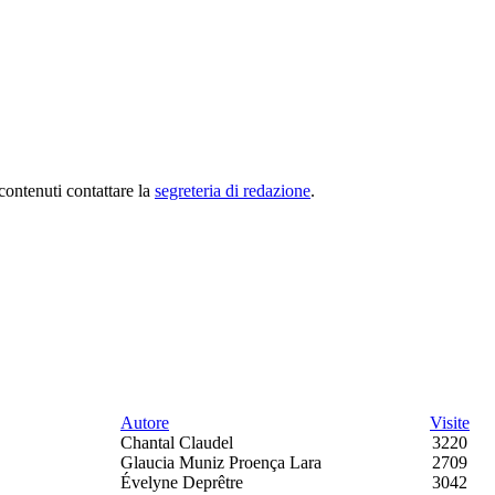
 contenuti contattare la
segreteria di redazione
.
Autore
Visite
Chantal Claudel
3220
Glaucia Muniz Proença Lara
2709
Évelyne Deprêtre
3042