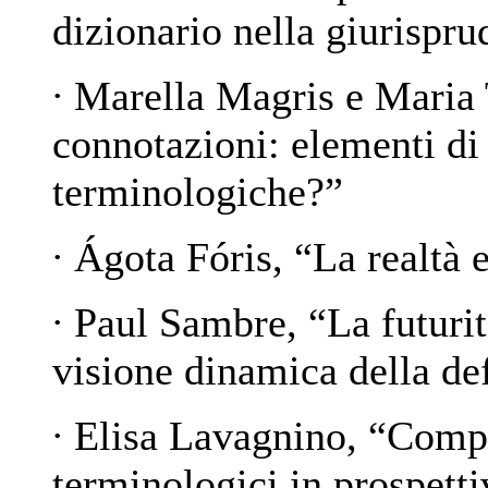
dizionario nella giurisp
∙ Marella Magris e Maria
connotazioni: elementi di 
terminologiche?
”
∙ Ágota Fóris, “
La realtà 
∙ Paul Sambre, “
La futuri
visione dinamica della de
∙ Elisa Lavagnino, “
Compo
terminologici in prospetti