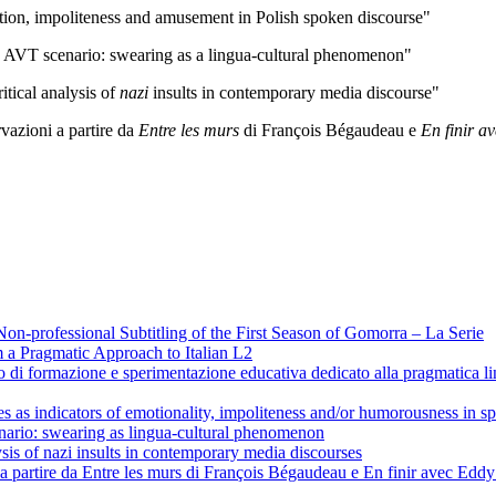
tion, impoliteness and amusement in Polish spoken discourse"
 AVT scenario: swearing as a lingua-cultural phenomenon"
ritical analysis of
nazi
insults in contemporary media discourse"
rvazioni a partire da
Entre les murs
di François Bégaudeau e
En finir a
-professional Subtitling of the First Season of Gomorra – La Serie
 a Pragmatic Approach to Italian L2
rso di formazione e sperimentazione educativa dedicato alla pragmatica li
es as indicators of emotionality, impoliteness and/or humorousness in s
ario: swearing as lingua-cultural phenomenon
ysis of nazi insults in contemporary media discourses
i a partire da Entre les murs di François Bégaudeau e En finir avec Edd