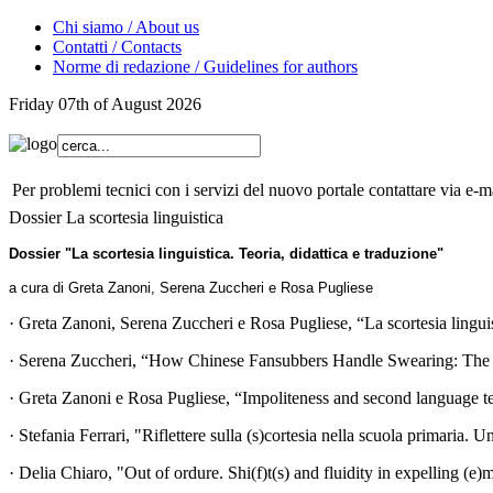
Chi siamo / About us
Contatti / Contacts
Norme di redazione / Guidelines for authors
Friday 07th of August 2026
Per problemi tecnici con i servizi del nuovo portale contattare via e-ma
Dossier La scortesia linguistica
Dossier "La scortesia linguistica. Teoria, didattica e traduzione"
a cura di Greta Zanoni, Serena Zuccheri e Rosa Pugliese
· Greta Zanoni, Serena Zuccheri e Rosa Pugliese, “La scortesia linguist
· Serena Zuccheri, “How Chinese Fansubbers Handle Swearing: The Ch
· Greta Zanoni e Rosa Pugliese, “Impoliteness and second language te
· Stefania Ferrari, "Riflettere sulla (s)cortesia nella scuola primaria
· Delia Chiaro, "Out of ordure. Shi(f)t(s) and fluidity in expelling (e)