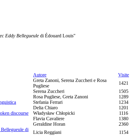
vec Eddy Bellegueule
di Édouard Louis
"
Autore
Visite
Greta Zanoni, Serena Zuccheri e Rosa
1421
Pugliese
Serena Zuccheri
1505
Rosa Pugliese, Greta Zanoni
1289
nguistica
Stefania Ferrari
1234
Delia Chiaro
1201
poken discourse
Władysław Chłopicki
1116
Flavia Cavaliere
1380
Geraldine Horan
2360
y Bellegueule di
Licia Reggiani
1154