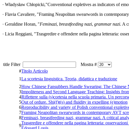
· Władysław Chłopicki,"Conventional expletives as indicators of emo
· Flavia Cavaliere, "Framing Neapolitan swearwords in contemporary
· Geraldine Horan, "
Feminazi
,
breastfeeding nazi
,
grammar nazi
. A c
· Licia Reggiani, "
Trasgredire e offendere nella pagina letteraria: osse
title Filter
Mostra #
#
Titolo Articolo
1
La scortesia linguistica. Teoria, didattica e traduzione
2
How Chinese Fansubbers Handle Swearing: The Chinese Non
3
Impoliteness and Second Language Teaching: Insights from
4
Riflettere sulla (s)cortesia nella scuola primaria. Un perco
5
Out of ordure. Shi(f)t(s) and fluidity in expelling (e)motion
6
Reproducibility and variety of Polish conventional expletiv
7
Framing Neapolitan swearwords in contemporary AVT scen
8
Feminazi, breastfeeding nazi, grammar nazi. A critical anal
Trasgredire e offendere nella pagina letteraria: osservazion
9
Édouard Louis