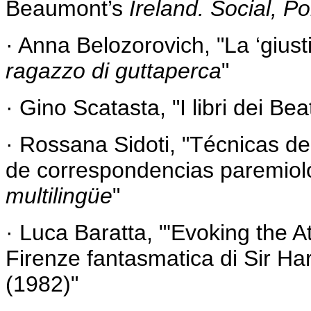
Beaumont’s
Ireland. Social, Po
· Anna Belozorovich, "La ‘giusti
ragazzo di guttaperca
"
· Gino Scatasta, "I libri dei Bea
· Rossana Sidoti, "
Técnicas de
de correspondencias paremiol
multilingüe
"
·
Luca Baratta, "'
Evoking the A
Firenze fantasmatica di Sir Ha
(1982)
"