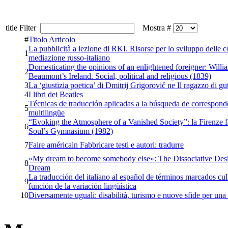
title Filter
Mostra #
#
Titolo Articolo
La pubblicità a lezione di RKI. Risorse per lo sviluppo delle co
1
mediazione russo-italiano
Domesticating the opinions of an enlightened foreigner: Will
2
Beaumont’s Ireland. Social, political and religious (1839)
3
La ‘giustizia poetica’ di Dmitrij Grigorovič ne Il ragazzo di gu
4
I libri dei Beatles
Técnicas de traducción aplicadas a la búsqueda de correspond
5
multilingüe
“Evoking the Atmosphere of a Vanished Society”: la Firenze f
6
Soul’s Gymnasium (1982)
7
Faire américain Fabbricare testi e autori: tradurre
«My dream to become somebody else»: The Dissociative Desire
8
Dream
La traducción del italiano al español de términos marcados cu
9
función de la variación lingüística
10
Diversamente uguali: disabilità, turismo e nuove sfide per una